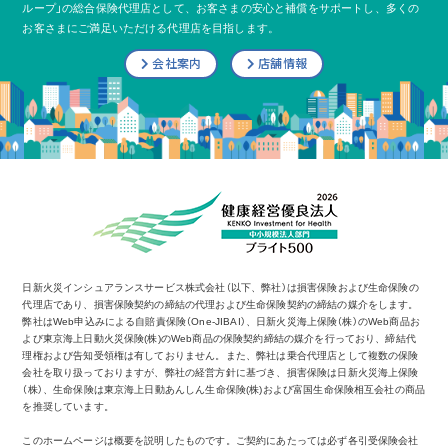
ループ」の総合保険代理店として、
お客さまの安心と補償をサポートし、多くの
お客さまにご満足いただける代理店を目指します。
会社案内
店舗情報
日新火災インシュアランスサービス株式会社（以下、弊社）は損害保険および生命保険の
代理店であり、損害保険契約の締結の代理および生命保険契約の締結の媒介をします。
弊社はWeb申込みによる自賠責保険（One-JIBAI）、日新火災海上保険（株）のWeb商品お
よび東京海上日動火災保険(株)のWeb商品の保険契約締結の媒介を行っており、締結代
理権および告知受領権は有しておりません。また、弊社は乗合代理店として複数の保険
会社を取り扱っておりますが、弊社の経営方針に基づき、損害保険は日新火災海上保険
（株）、生命保険は東京海上日動あんしん生命保険(株)および富国生命保険相互会社の商品
を推奨しています。
このホームページは概要を説明したものです。ご契約にあたっては必ず各引受保険会社