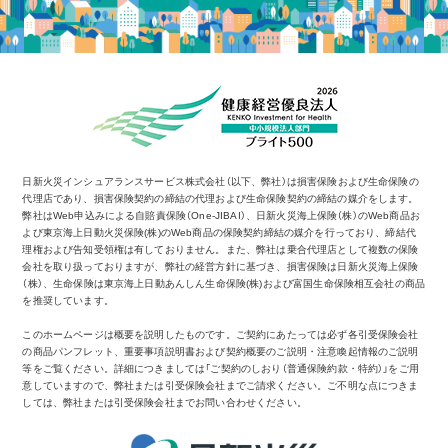
日新火災インシュアランスサービス株式会社（以下、弊社）は損害保険および生命保険の
代理店であり、損害保険契約の締結の代理および生命保険契約の締結の媒介をします。
弊社はWeb申込みによる自賠責保険（One-JIBAI）、日新火災海上保険（株）のWeb商品お
よび東京海上日動火災保険(株)のWeb商品の保険契約締結の媒介を行っており、締結代
理権および告知受領権は有しておりません。また、弊社は乗合代理店として複数の保険
会社を取り扱っておりますが、弊社の経営方針に基づき、損害保険は日新火災海上保険
（株）、生命保険は東京海上日動あんしん生命保険(株)および富国生命保険相互会社の商品
を推奨しています。
このホームページは概要を説明したものです。ご契約にあたっては必ず各引受保険会社
の商品パンフレット、重要事項説明書および契約概要のご説明・注意喚起情報のご説明
等をご覧ください。詳細につきましては「ご契約のしおり（普通保険約款・特約）」をご用
意していますので、弊社または引受保険会社までご請求ください。ご不明な点につきま
しては、弊社または引受保険会社までお問い合わせください。