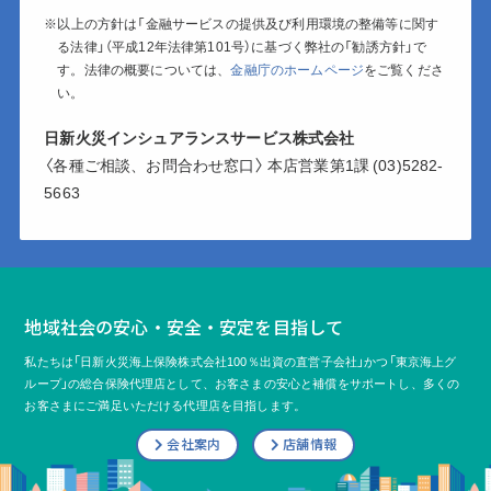
※以上の方針は「金融サービスの提供及び利用環境の整備等に関す
る法律」（平成12年法律第101号）に基づく弊社の「勧誘方針」で
す。法律の概要については、
金融庁のホームページ
をご覧くださ
い。
日新火災インシュアランスサービス株式会社
〈各種ご相談、お問合わせ窓口〉 本店営業第1課 (03)5282-
5663
地域社会の安心・安全・安定を目指して
私たちは「日新火災海上保険株式会社100％出資の直営子会社」かつ「東京海上グ
ループ」の総合保険代理店として、
お客さまの安心と補償をサポートし、多くの
お客さまにご満足いただける代理店を目指します。
会社案内
店舗情報