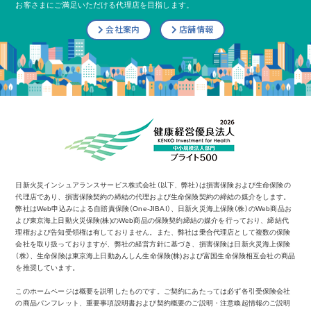
お客さまにご満足いただける代理店を目指します。
会社案内
店舗情報
日新火災インシュアランスサービス株式会社（以下、弊社）は損害保険および生命保険の
代理店であり、損害保険契約の締結の代理および生命保険契約の締結の媒介をします。
弊社はWeb申込みによる自賠責保険（One-JIBAI）、日新火災海上保険（株）のWeb商品お
よび東京海上日動火災保険(株)のWeb商品の保険契約締結の媒介を行っており、締結代
理権および告知受領権は有しておりません。また、弊社は乗合代理店として複数の保険
会社を取り扱っておりますが、弊社の経営方針に基づき、損害保険は日新火災海上保険
（株）、生命保険は東京海上日動あんしん生命保険(株)および富国生命保険相互会社の商品
を推奨しています。
このホームページは概要を説明したものです。ご契約にあたっては必ず各引受保険会社
の商品パンフレット、重要事項説明書および契約概要のご説明・注意喚起情報のご説明