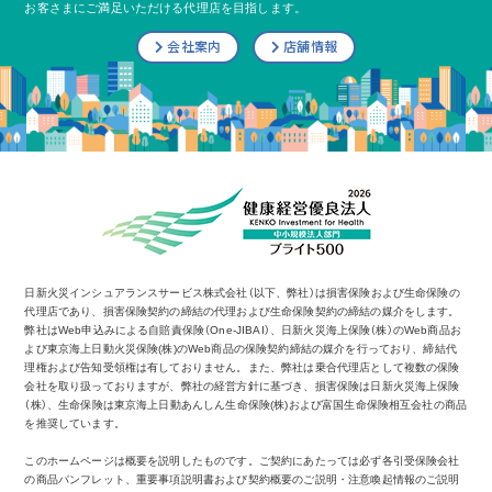
お客さまにご満足いただける代理店を目指します。
会社案内
店舗情報
日新火災インシュアランスサービス株式会社（以下、弊社）は損害保険および生命保険の
代理店であり、損害保険契約の締結の代理および生命保険契約の締結の媒介をします。
弊社はWeb申込みによる自賠責保険（One-JIBAI）、日新火災海上保険（株）のWeb商品お
よび東京海上日動火災保険(株)のWeb商品の保険契約締結の媒介を行っており、締結代
理権および告知受領権は有しておりません。また、弊社は乗合代理店として複数の保険
会社を取り扱っておりますが、弊社の経営方針に基づき、損害保険は日新火災海上保険
（株）、生命保険は東京海上日動あんしん生命保険(株)および富国生命保険相互会社の商品
を推奨しています。
このホームページは概要を説明したものです。ご契約にあたっては必ず各引受保険会社
の商品パンフレット、重要事項説明書および契約概要のご説明・注意喚起情報のご説明