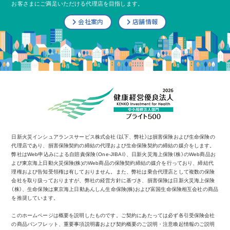
お客さまにご満足いただける代理店を目指します。
会社案内
店舗情報
日新火災インシュアランスサービス株式会社（以下、弊社）は損害保険および生命保険の
代理店であり、損害保険契約の締結の代理および生命保険契約の締結の媒介をします。
弊社はWeb申込みによる自賠責保険（One-JIBAI）、日新火災海上保険（株）のWeb商品お
よび東京海上日動火災保険(株)のWeb商品の保険契約締結の媒介を行っており、締結代
理権および告知受領権は有しておりません。また、弊社は乗合代理店として複数の保険
会社を取り扱っておりますが、弊社の経営方針に基づき、損害保険は日新火災海上保険
（株）、生命保険は東京海上日動あんしん生命保険(株)および富国生命保険相互会社の商品
を推奨しています。
このホームページは概要を説明したものです。ご契約にあたっては必ず各引受保険会社
の商品パンフレット、重要事項説明書および契約概要のご説明・注意喚起情報のご説明