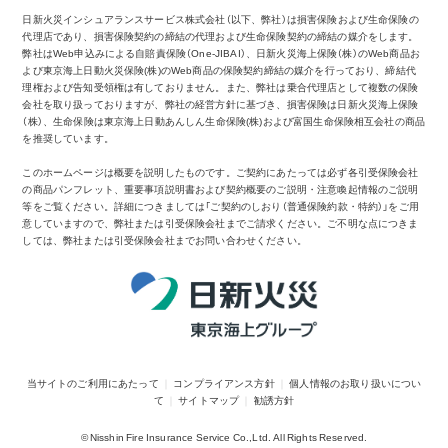
日新火災インシュアランスサービス株式会社（以下、弊社）は損害保険および生命保険の
代理店であり、損害保険契約の締結の代理および生命保険契約の締結の媒介をします。
弊社はWeb申込みによる自賠責保険（One-JIBAI）、日新火災海上保険（株）のWeb商品お
よび東京海上日動火災保険(株)のWeb商品の保険契約締結の媒介を行っており、締結代
理権および告知受領権は有しておりません。また、弊社は乗合代理店として複数の保険
会社を取り扱っておりますが、弊社の経営方針に基づき、損害保険は日新火災海上保険
（株）、生命保険は東京海上日動あんしん生命保険(株)および富国生命保険相互会社の商品
を推奨しています。
このホームページは概要を説明したものです。ご契約にあたっては必ず各引受保険会社
の商品パンフレット、重要事項説明書および契約概要のご説明・注意喚起情報のご説明
等をご覧ください。詳細につきましては「ご契約のしおり（普通保険約款・特約）」をご用
意していますので、弊社または引受保険会社までご請求ください。ご不明な点につきま
しては、弊社または引受保険会社までお問い合わせください。
当サイトのご利用にあたって
コンプライアンス方針
個人情報のお取り扱いについ
て
サイトマップ
勧誘方針
© Nisshin Fire Insurance Service Co.,Ltd. All Rights Reserved.