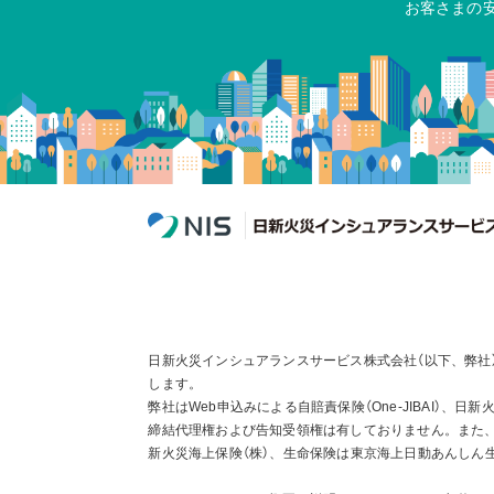
お客さまの
日新火災インシュアランスサービス株式会社（以下、弊社
します。
弊社はWeb申込みによる自賠責保険（One-JIBAI）、
締結代理権および告知受領権は有しておりません。また
新火災海上保険（株）、生命保険は東京海上日動あんしん