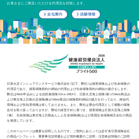
お客さまにご満足いただける代理店を目指します。
会社案内
店舗情報
日新火災インシュアランスサービス株式会社（以下、弊社）は損害保険および生命保険の
代理店であり、損害保険契約の締結の代理および生命保険契約の締結の媒介をします。
弊社はWeb申込みによる自賠責保険（One-JIBAI）、日新火災海上保険（株）のWeb商品お
よび東京海上日動火災保険(株)のWeb商品の保険契約締結の媒介を行っており、締結代
理権および告知受領権は有しておりません。また、弊社は乗合代理店として複数の保険
会社を取り扱っておりますが、弊社の経営方針に基づき、損害保険は日新火災海上保険
（株）、生命保険は東京海上日動あんしん生命保険(株)および富国生命保険相互会社の商品
を推奨しています。
このホームページは概要を説明したものです。ご契約にあたっては必ず各引受保険会社
の商品パンフレット、重要事項説明書および契約概要のご説明・注意喚起情報のご説明